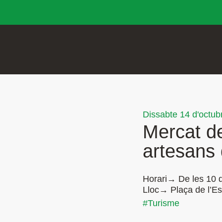
Dissabte 14 d'octub
Mercat de
artesans
Horari→ De les 10 d
Lloc→ Plaça de l’Esg
#Turisme