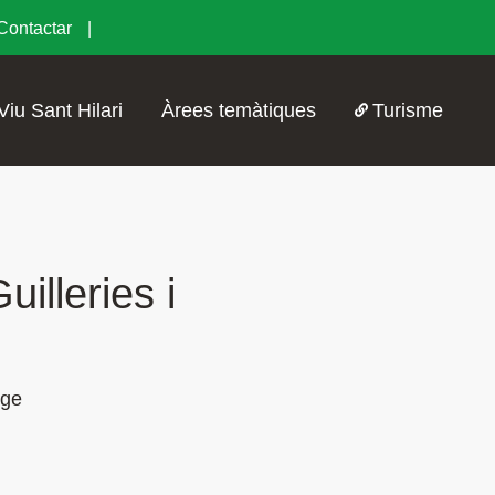
Contactar
Viu Sant Hilari
Àrees temàtiques
Turisme
illeries i
nge