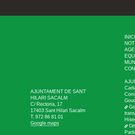
INIC
NOT
AGE
EQU
MUN
CON
AJU
Cart
AJUNTAMENT DE SANT
Comu
HILARI SACALM
Gove
C/ Rectoria, 17
Go
17403 Sant Hilari Sacalm
tran
T. 972 86 81 01
Hise
Google maps
Or
Part