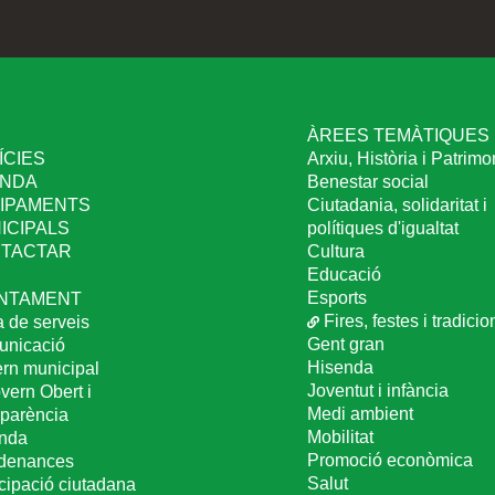
I
ÀREES TEMÀTIQUES
ÍCIES
Arxiu, Història i Patrimo
NDA
Benestar social
IPAMENTS
Ciutadania, solidaritat i
ICIPALS
polítiques d'igualtat
TACTAR
Cultura
Educació
Esports
NTAMENT
Fires, festes i tradicio
a de serveis
Gent gran
nicació
Hisenda
rn municipal
Joventut i infància
vern Obert i
Medi ambient
sparència
Mobilitat
nda
Promoció econòmica
denances
Salut
icipació ciutadana