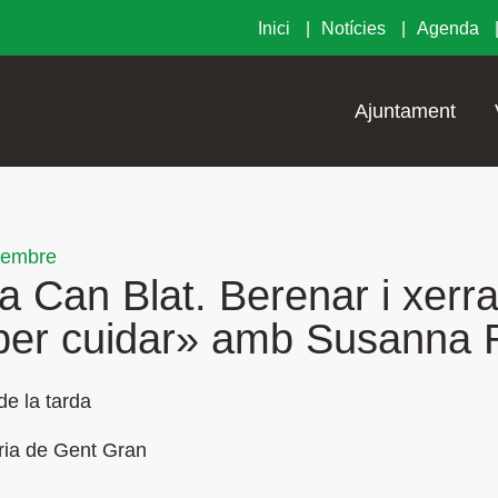
Inici
Notícies
Agenda
Ajuntament
vembre
a Can Blat. Berenar i xerr
 per cuidar» amb Susanna
de la tarda
ia de Gent Gran