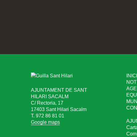
INIC
NOT
AGE
AJUNTAMENT DE SANT
EQU
HILARI SACALM
MUN
C/ Rectoria, 17
CON
17403 Sant Hilari Sacalm
T. 972 86 81 01
AJU
Google maps
Cart
Comu