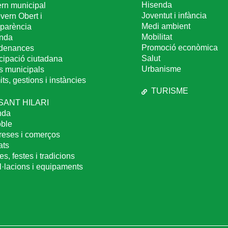
Hisenda
rn municipal
Joventut i infància
vern Obert i
Medi ambient
sparència
Mobilitat
nda
Promoció econòmica
denances
Salut
icipació ciutadana
Urbanisme
s municipals
ts, gestions i instàncies
TURISME
 SANT HILARI
nda
oble
eses i comerços
ats
es, festes i tradicions
al·lacions i equipaments