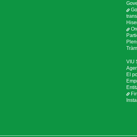
Gove
Go
tran
Hise
Or
Part
Plen
Tràmi
VIU
Age
El p
Empr
Entit
Fir
Inst