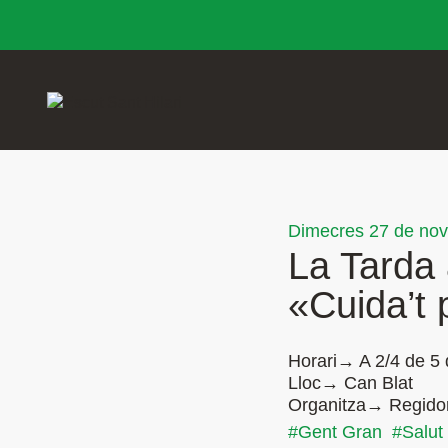
Dimecres 27 de no
La Tarda 
«Cuida’t
Horari→ A 2/4 de 5 
Lloc→ Can Blat
Organitza→ Regidor
#Gent Gran
#Salut