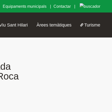
Equipaments municipals
Contactar
Viu Sant Hilari
Àrees temàtiques
Turisme
ada
 Roca