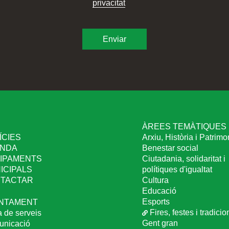
privacitat
I
ÀREES TEMÀTIQUES
ÍCIES
Arxiu, Història i Patrimo
NDA
Benestar social
IPAMENTS
Ciutadania, solidaritat i
ICIPALS
polítiques d'igualtat
TACTAR
Cultura
Educació
Esports
NTAMENT
Fires, festes i tradicio
a de serveis
Gent gran
nicació