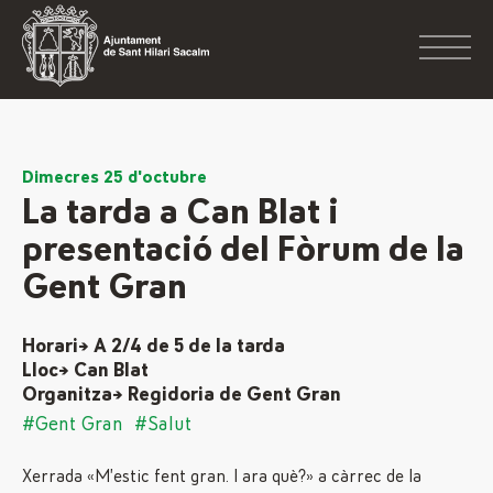
Dimecres 25 d'octubre
La tarda a Can Blat i
presentació del Fòrum de la
Gent Gran
Horari→ A 2/4 de 5 de la tarda
Lloc→ Can Blat
Organitza→ Regidoria de Gent Gran
#Gent Gran
#Salut
Xerrada «M’estic fent gran. I ara què?» a càrrec de la