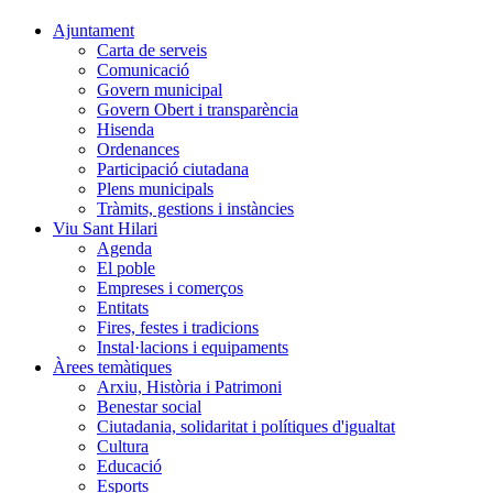
Ajuntament
Carta de serveis
Comunicació
Govern municipal
Govern Obert i transparència
Hisenda
Ordenances
Participació ciutadana
Plens municipals
Tràmits, gestions i instàncies
Viu Sant Hilari
Agenda
El poble
Empreses i comerços
Entitats
Fires, festes i tradicions
Instal·lacions i equipaments
Àrees temàtiques
Arxiu, Història i Patrimoni
Benestar social
Ciutadania, solidaritat i polítiques d'igualtat
Cultura
Educació
Esports