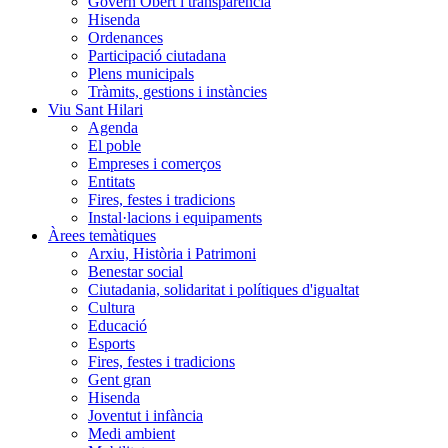
Govern Obert i transparència
Hisenda
Ordenances
Participació ciutadana
Plens municipals
Tràmits, gestions i instàncies
Viu Sant Hilari
Agenda
El poble
Empreses i comerços
Entitats
Fires, festes i tradicions
Instal·lacions i equipaments
Àrees temàtiques
Arxiu, Història i Patrimoni
Benestar social
Ciutadania, solidaritat i polítiques d'igualtat
Cultura
Educació
Esports
Fires, festes i tradicions
Gent gran
Hisenda
Joventut i infància
Medi ambient