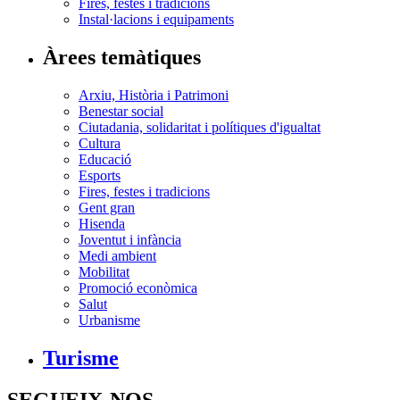
Fires, festes i tradicions
Instal·lacions i equipaments
Àrees temàtiques
Arxiu, Història i Patrimoni
Benestar social
Ciutadania, solidaritat i polítiques d'igualtat
Cultura
Educació
Esports
Fires, festes i tradicions
Gent gran
Hisenda
Joventut i infància
Medi ambient
Mobilitat
Promoció econòmica
Salut
Urbanisme
Turisme
SEGUEIX-NOS