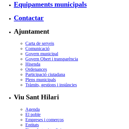
Equipaments municipals
Contactar
Ajuntament
Carta de serveis
Comunicació
Govern municipal
Govern Obert i transparència
Hisenda
Ordenances
Participació ciutadana
Plens municipals
Tràmits, gestions i instàncies
Viu Sant Hilari
Agenda
El poble
Empreses i comerços
Entitats