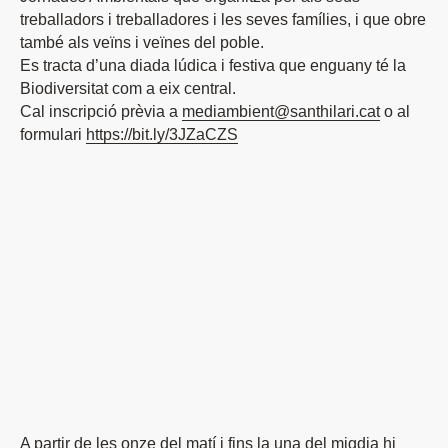
treballadors i treballadores i les seves famílies, i que obre
també als veïns i veïnes del poble.
Es tracta d’una diada lúdica i festiva que enguany té la
Biodiversitat com a eix central.
Cal inscripció prèvia a
mediambient@santhilari.cat
o al
formulari
https://bit.ly/3JZaCZS
A partir de les onze del matí i fins la una del migdia hi