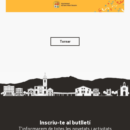
Tornar
Inscriu-te al butlletí
T'informarem de totes les novetats i activitats