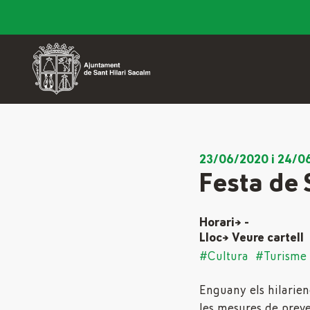
23/06/2020 i 24/0
Festa de 
Horari→ -
Lloc→ Veure cartell
#Cultura
#Turisme
Enguany els hilarien
les mesures de preve