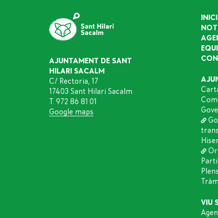
INICI
NOT
AGE
EQU
CON
AJUNTAMENT DE SANT
HILARI SACALM
AJU
C/ Rectoria, 17
Cart
17403 Sant Hilari Sacalm
Comu
T. 972 86 81 01
Gove
Google maps
Go
tran
Hise
Or
Part
Plen
Tràmi
VIU 
Agen