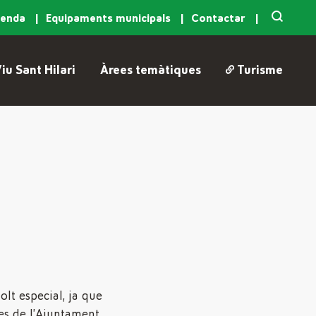
genda
Equipaments municipals
Contactar
iu Sant Hilari
Àrees temàtiques
Turisme
lt especial, ja que
es de l’Ajuntament