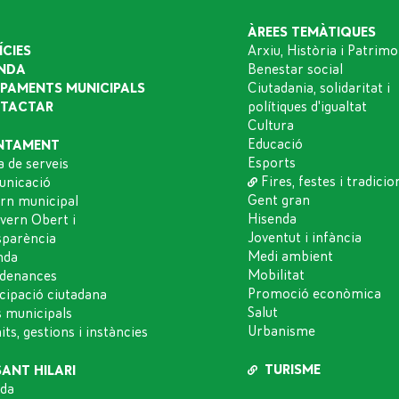
ÀREES TEMÀTIQUES
ÍCIES
Arxiu, Història i Patrimo
NDA
Benestar social
IPAMENTS MUNICIPALS
Ciutadania, solidaritat i
TACTAR
polítiques d'igualtat
Cultura
Educació
NTAMENT
Esports
a de serveis
Fires, festes i tradicio
nicació
Gent gran
rn municipal
Hisenda
vern Obert i
Joventut i infància
sparència
Medi ambient
nda
Mobilitat
denances
Promoció econòmica
icipació ciutadana
Salut
s municipals
Urbanisme
ts, gestions i instàncies
TURISME
SANT HILARI
da