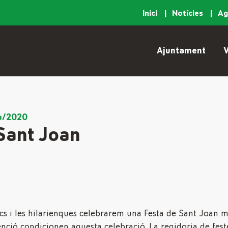
Inici
Notícies
A
Ajuntament
V
6/2020
Sant Joan
cs i les hilarienques celebrarem una Festa de Sant Joan mo
nció condicionen aquesta celebració. La regidoria de fest