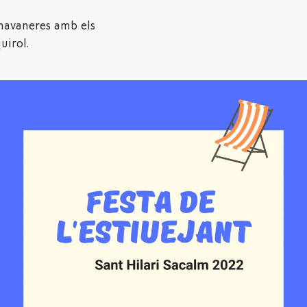
’havaneres amb els
uirol.