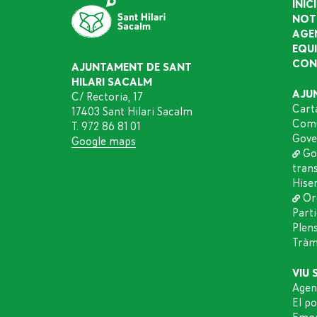
INICI
NOT
AGE
EQU
CON
AJUNTAMENT DE SANT
HILARI SACALM
AJU
C/ Rectoria, 17
Cart
17403 Sant Hilari Sacalm
Comu
T. 972 86 81 01
Gove
Google maps
Go
tran
Hise
Or
Part
Plen
Tràmi
VIU 
Agen
El p