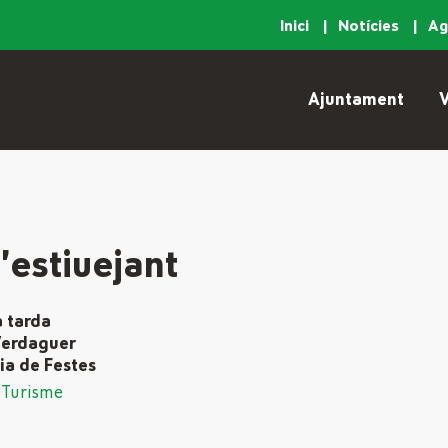
Inici
Notícies
A
Ajuntament
V
l’estiuejant
a tarda
 Verdaguer
ia de Festes
Turisme