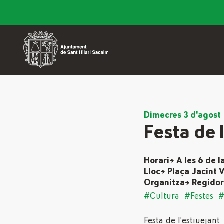
Dimecres 3 d'agost
Festa de 
Horari→ A les 6 de l
Lloc→ Plaça Jacint
Organitza→ Regidor
#Cultura
#Festes
#
Festa de l’estiuejant