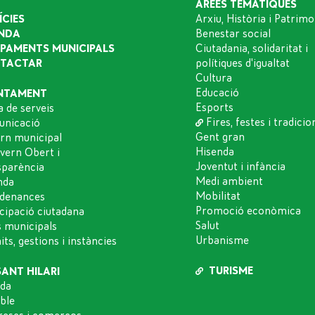
ÀREES TEMÀTIQUES
ÍCIES
Arxiu, Història i Patrimo
NDA
Benestar social
IPAMENTS MUNICIPALS
Ciutadania, solidaritat i
TACTAR
polítiques d'igualtat
Cultura
Educació
NTAMENT
Esports
a de serveis
Fires, festes i tradicio
nicació
Gent gran
rn municipal
Hisenda
vern Obert i
Joventut i infància
sparència
Medi ambient
nda
Mobilitat
denances
Promoció econòmica
icipació ciutadana
Salut
s municipals
Urbanisme
ts, gestions i instàncies
TURISME
SANT HILARI
da
oble