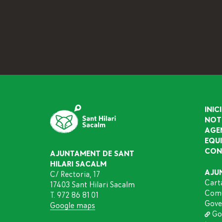
INICI
NOT
AGE
EQU
CON
AJUNTAMENT DE SANT
HILARI SACALM
AJU
C/ Rectoria, 17
Cart
17403 Sant Hilari Sacalm
Comu
T. 972 86 81 01
Gove
Google maps
Go