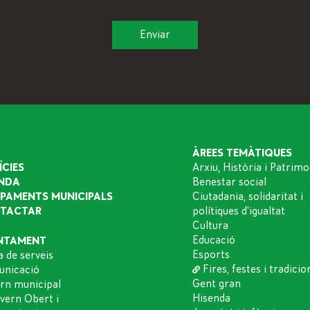
ÀREES TEMÀTIQUES
ÍCIES
Arxiu, Història i Patrimo
NDA
Benestar social
IPAMENTS MUNICIPALS
Ciutadania, solidaritat i
TACTAR
polítiques d'igualtat
Cultura
Educació
NTAMENT
Esports
a de serveis
Fires, festes i tradicio
nicació
Gent gran
rn municipal
Hisenda
vern Obert i