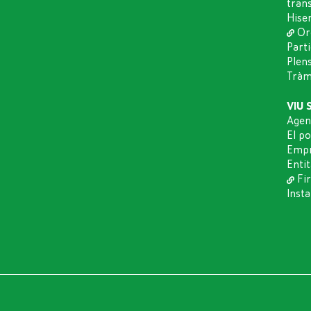
tran
Hise
Or
Part
Plen
Tràmi
VIU 
Agen
El p
Empr
Entit
Fir
Insta