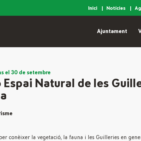
Inici
Notícies
A
Ajuntament
V
ins el 30 de setembre
 Espai Natural de les Guill
na
risme
er conèixer la vegetació, la fauna i les Guilleries en gener