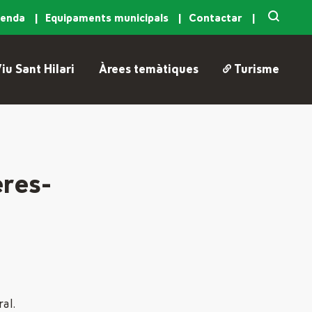
genda
Equipaments municipals
Contactar
iu Sant Hilari
Àrees temàtiques
Turisme
eres-
al.