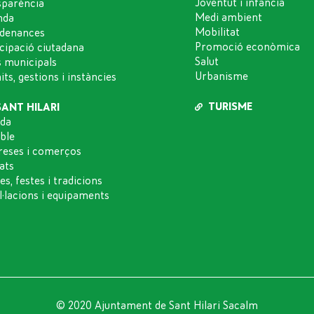
Joventut i infància
sparència
Medi ambient
nda
Mobilitat
denances
Promoció econòmica
icipació ciutadana
Salut
s municipals
Urbanisme
ts, gestions i instàncies
TURISME
SANT HILARI
da
oble
eses i comerços
ats
es, festes i tradicions
l·lacions i equipaments
© 2020 Ajuntament de Sant Hilari Sacalm