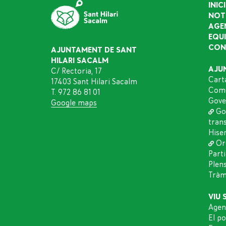
INICI
NOT
AGE
EQU
CON
AJUNTAMENT DE SANT
HILARI SACALM
AJU
C/ Rectoria, 17
Cart
17403 Sant Hilari Sacalm
Comu
T. 972 86 81 01
Gove
Google maps
Go
tran
Hise
Or
Part
Plen
Tràmi
VIU 
Agen
El p