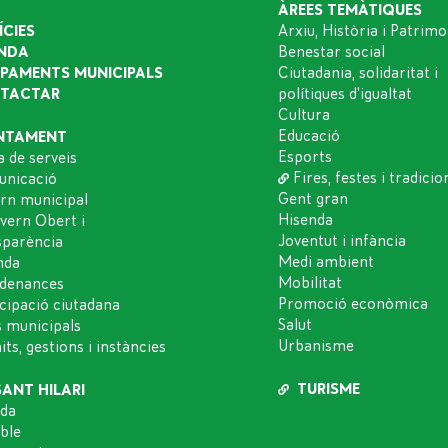
ÀREES TEMÀTIQUES
ÍCIES
Arxiu, Història i Patrimo
NDA
Benestar social
IPAMENTS MUNICIPALS
Ciutadania, solidaritat i
TACTAR
polítiques d'igualtat
Cultura
Educació
NTAMENT
Esports
a de serveis
Fires, festes i tradicio
nicació
Gent gran
rn municipal
Hisenda
vern Obert i
Joventut i infància
sparència
Medi ambient
nda
Mobilitat
denances
Promoció econòmica
icipació ciutadana
Salut
s municipals
Urbanisme
ts, gestions i instàncies
TURISME
SANT HILARI
da
oble