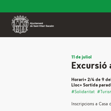
11 de juliol
Excursió 
Horari→ 2/4 de 9 de
Lloc→ Sortida parad
#Solidaritat
#Turis
Inscripcions a Casa 