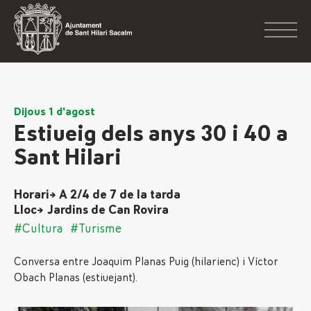
Dijous 1 d'agost
Estiueig dels anys 30 i 40 a
Sant Hilari
Horari→ A 2/4 de 7 de la tarda
Lloc→ Jardins de Can Rovira
#Cultura
#Turisme
Conversa entre Joaquim Planas Puig (hilarienc) i Víctor
Obach Planas (estiuejant).