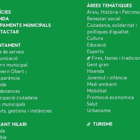
ÀREES TEMÀTIQUES
ÍCIES
Arxiu, Història i Patrimo
NDA
Benestar social
IPAMENTS MUNICIPALS
Ciutadania, solidaritat i
TACTAR
polítiques d'igualtat
Cultura
Educació
NTAMENT
Esports
a de serveis
Fires, festes i tradicio
nicació
Gent gran
rn municipal
Hisenda
vern Obert i
Joventut i infància
sparència
Medi ambient
nda
Mobilitat
denances
Promoció econòmica
icipació ciutadana
Salut
s municipals
Urbanisme
ts, gestions i instàncies
TURISME
SANT HILARI
da
oble