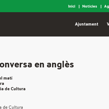
Inici
Notícies
A
Ajuntament
V
g
conversa en anglès
el matí
ura
ia de Cultura
sa de Cultura