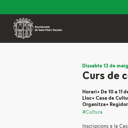
Dissabte 13 de mai
Curs de 
Horari→ De 10 a 11 d
Lloc→ Casa de Cult
Organitza→ Regidor
#Cultura
Inscripcions a la Ca