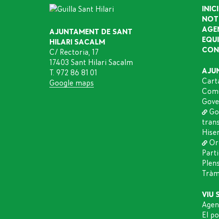
INICI
NOT
AGE
AJUNTAMENT DE SANT
EQU
HILARI SACALM
CON
C/ Rectoria, 17
17403 Sant Hilari Sacalm
AJU
T. 972 86 81 01
Cart
Google maps
Comu
Gove
Go
tran
Hise
Or
Part
Plen
Tràmi
VIU 
Agen
El p