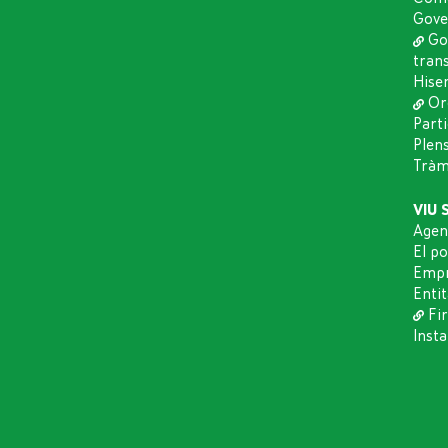
Gove
Go
tran
Hise
Or
Part
Plen
Tràmi
VIU 
Agen
El p
Empr
Entit
Fir
Insta