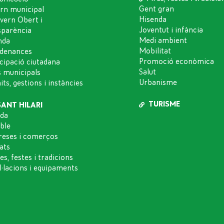
Gent gran
rn municipal
Hisenda
vern Obert i
Joventut i infància
sparència
Medi ambient
nda
Mobilitat
denances
Promoció econòmica
icipació ciutadana
Salut
s municipals
Urbanisme
ts, gestions i instàncies
TURISME
SANT HILARI
da
oble
eses i comerços
ats
es, festes i tradicions
l·lacions i equipaments