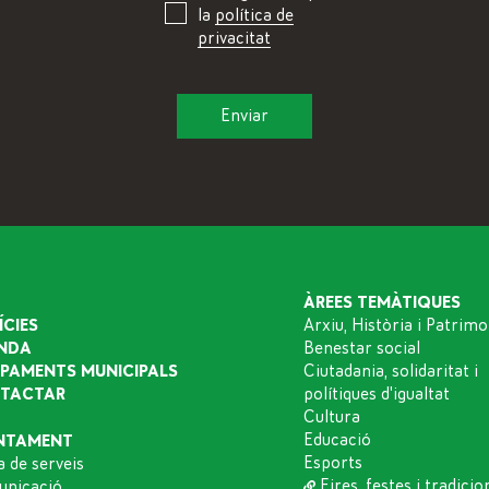
la
política de
privacitat
ÀREES TEMÀTIQUES
ÍCIES
Arxiu, Història i Patrimo
NDA
Benestar social
IPAMENTS MUNICIPALS
Ciutadania, solidaritat i
TACTAR
polítiques d'igualtat
Cultura
Educació
NTAMENT
Esports
a de serveis
Fires, festes i tradicio
nicació