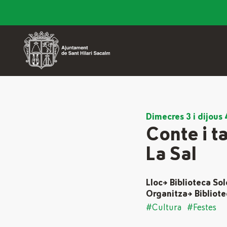
Dimecres 3 i dijous
Conte i t
La Sal
Lloc→ Biblioteca Sol
Organitza→ Bibliote
#Cultura
#Festes