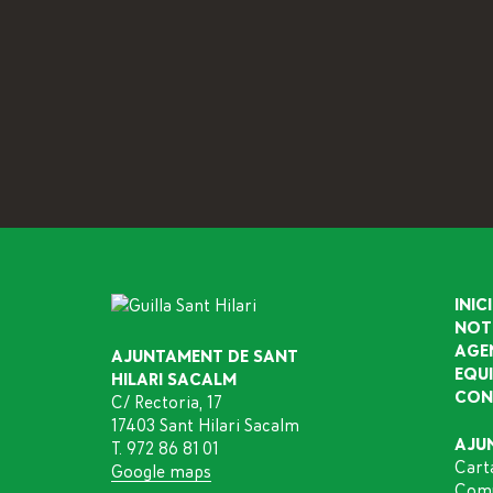
INICI
NOT
AGE
AJUNTAMENT DE SANT
EQU
HILARI SACALM
CON
C/ Rectoria, 17
17403 Sant Hilari Sacalm
AJU
T. 972 86 81 01
Cart
Google maps
Comu