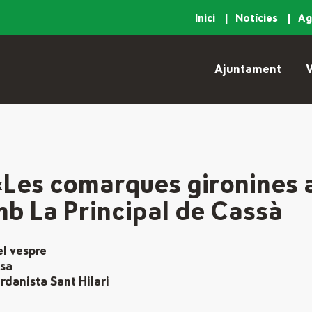
Inici
Notícies
A
Ajuntament
V
«Les comarques gironines 
b La Principal de Cassà
el vespre
osa
danista Sant Hilari