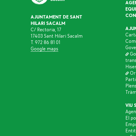
AGE
EQU
CON
AJUNTAMENT DE SANT
HILARI SACALM
AJU
C/ Rectoria, 17
Cart
17403 Sant Hilari Sacalm
Comu
T. 972 86 81 01
Gove
Google maps
Go
tran
Hise
Or
Part
Plen
Tràmi
VIU 
Agen
El p
Empr
Entit