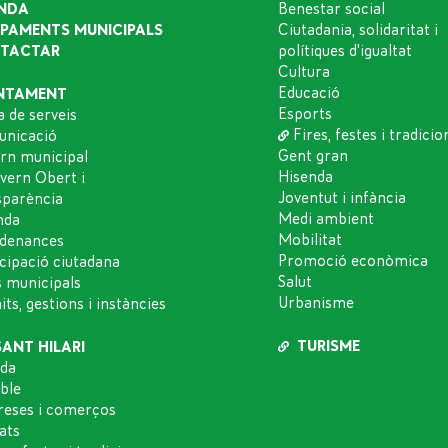
NDA
Benestar social
IPAMENTS MUNICIPALS
Ciutadania, solidaritat i
TACTAR
polítiques d'igualtat
Cultura
Educació
NTAMENT
Esports
a de serveis
Fires, festes i tradicio
nicació
Gent gran
rn municipal
Hisenda
vern Obert i
Joventut i infància
sparència
Medi ambient
nda
Mobilitat
denances
Promoció econòmica
icipació ciutadana
Salut
s municipals
Urbanisme
ts, gestions i instàncies
TURISME
SANT HILARI
da
oble
eses i comerços
ats