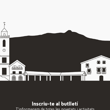
Inscriu-te al butlletí
T'informarem de totes les novetats i activitats