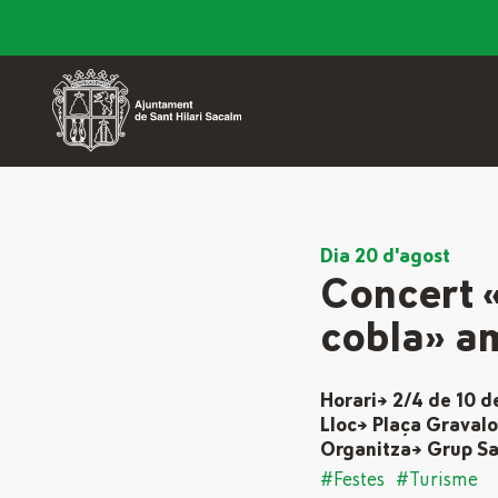
Dia 20 d'agost
Concert 
cobla» am
Horari→ 2/4 de 10 d
Lloc→ Plaça Graval
Organitza→ Grup Sar
#Festes
#Turisme