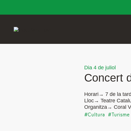
Dia 4 de juliol
Concert d
Horari→ 7 de la tar
Lloc→ Teatre Catal
Organitza→ Coral V
#Cultura
#Turisme