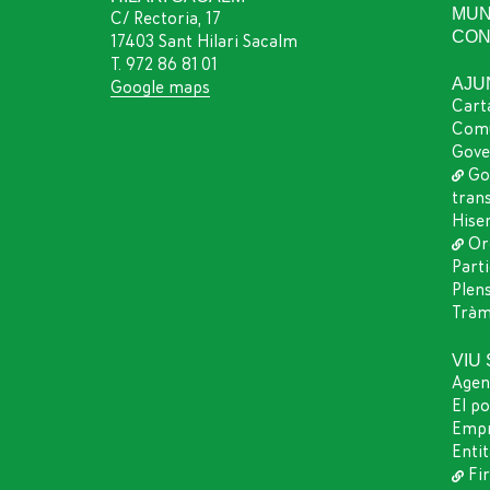
MUN
C/ Rectoria, 17
CON
17403 Sant Hilari Sacalm
T. 972 86 81 01
AJU
Google maps
Cart
Comu
Gove
Go
tran
Hise
Or
Part
Plen
Tràmi
VIU
Agen
El p
Empr
Entit
Fir