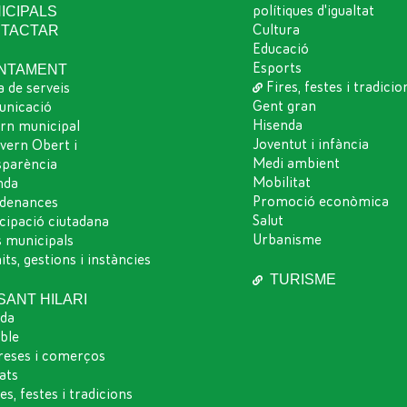
ICIPALS
polítiques d'igualtat
TACTAR
Cultura
Educació
Esports
NTAMENT
Fires, festes i tradicio
a de serveis
Gent gran
nicació
Hisenda
rn municipal
Joventut i infància
vern Obert i
Medi ambient
sparència
Mobilitat
nda
Promoció econòmica
denances
Salut
icipació ciutadana
Urbanisme
s municipals
ts, gestions i instàncies
TURISME
 SANT HILARI
da
oble
eses i comerços
ats
es, festes i tradicions