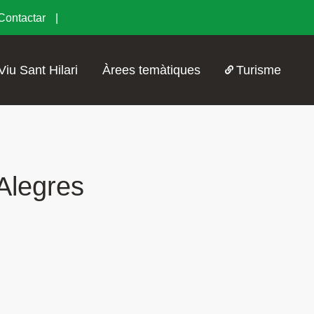
Contactar
Viu Sant Hilari
Àrees temàtiques
Turisme
Alegres