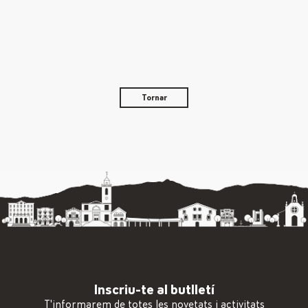
Tornar
Inscriu-te al butlletí
T'informarem de totes les novetats i activitats