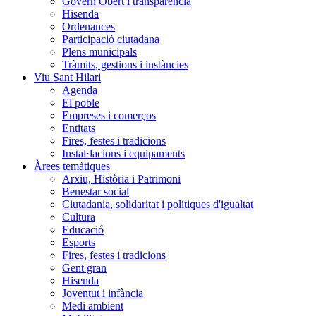
Govern Obert i transparència
Hisenda
Ordenances
Participació ciutadana
Plens municipals
Tràmits, gestions i instàncies
Viu Sant Hilari
Agenda
El poble
Empreses i comerços
Entitats
Fires, festes i tradicions
Instal·lacions i equipaments
Àrees temàtiques
Arxiu, Història i Patrimoni
Benestar social
Ciutadania, solidaritat i polítiques d'igualtat
Cultura
Educació
Esports
Fires, festes i tradicions
Gent gran
Hisenda
Joventut i infància
Medi ambient