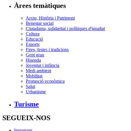
Àrees temàtiques
Arxiu, Història i Patrimoni
Benestar social
Ciutadania, solidaritat i polítiques d'igualtat
Cultura
Educació
Esports
Fires, festes i tradicions
Gent gran
Hisenda
Joventut i infància
Medi ambient
Mobilitat
Promoció econòmica
Salut
Urbanisme
Turisme
SEGUEIX-NOS
Instagram