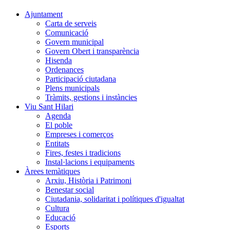
Ajuntament
Carta de serveis
Comunicació
Govern municipal
Govern Obert i transparència
Hisenda
Ordenances
Participació ciutadana
Plens municipals
Tràmits, gestions i instàncies
Viu Sant Hilari
Agenda
El poble
Empreses i comerços
Entitats
Fires, festes i tradicions
Instal·lacions i equipaments
Àrees temàtiques
Arxiu, Història i Patrimoni
Benestar social
Ciutadania, solidaritat i polítiques d'igualtat
Cultura
Educació
Esports