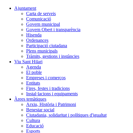
Ajuntament
Carta de serveis
Comunicació
Govern municipal
Govern Obert i transparència
Hisenda
Ordenances
Participació ciutadana
Plens municipals
Tràmits, gestions i instàncies
Viu Sant Hilari
Agenda
El poble
Empreses i comerços
Entitats
Fires, festes i tradicions
Instal·lacions i equipaments
Àrees temàtiques
Arxiu, Història i Patrimoni
Benestar social
Ciutadania, solidaritat i polítiques d'igualtat
Cultura
Educació
Esports