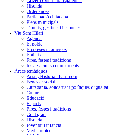
Govern Obert i transparència
Hisenda
Ordenances
Participació ciutadana
Plens municipals
Tràmits, gestions i instàncies
Viu Sant Hilari
Agenda
El poble
Empreses i comerços
Entitats
Fires, festes i tradicions
Instal·lacions i equipaments
Àrees temàtiques
Arxiu, Història i Patrimoni
Benestar social
Ciutadania, solidaritat i polítiques d'igualtat
Cultura
Educació
Esports
Fires, festes i tradicions
Gent gran
Hisenda
Joventut i infància
Medi ambient