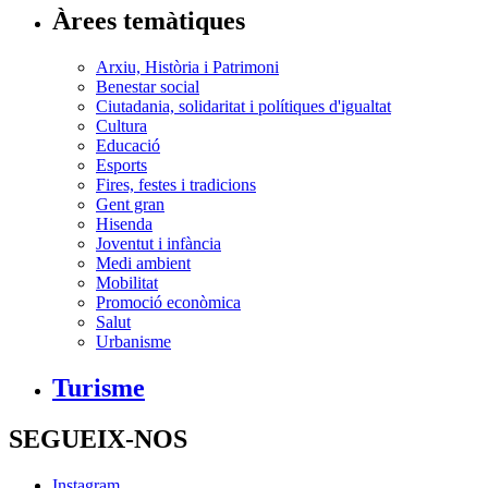
Àrees temàtiques
Arxiu, Història i Patrimoni
Benestar social
Ciutadania, solidaritat i polítiques d'igualtat
Cultura
Educació
Esports
Fires, festes i tradicions
Gent gran
Hisenda
Joventut i infància
Medi ambient
Mobilitat
Promoció econòmica
Salut
Urbanisme
Turisme
SEGUEIX-NOS
Instagram