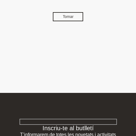
Tornar
Inscriu-te al butlletí
T'informarem de totes les novetats i activitats