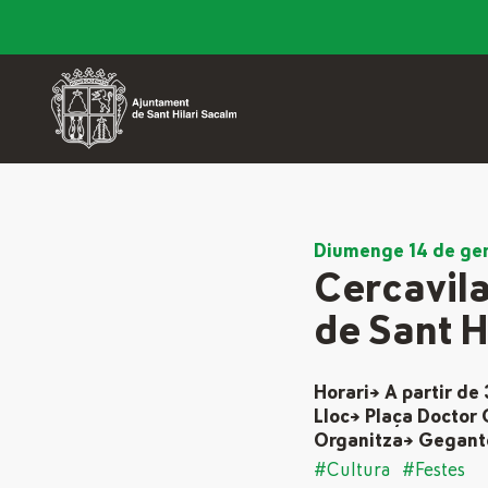
Diumenge 14 de ge
Cercavila
de Sant H
Horari→ A partir de
Lloc→ Plaça Doctor
Organitza→ Geganter
#Cultura
#Festes