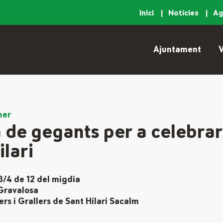
Inici
Notícies
A
Ajuntament
V
ner
 de gegants per a celebrar
ilari
 3/4 de 12 del migdia
 Gravalosa
s i Grallers de Sant Hilari Sacalm