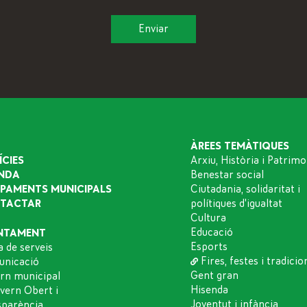
ÀREES TEMÀTIQUES
ÍCIES
Arxiu, Història i Patrimo
NDA
Benestar social
IPAMENTS MUNICIPALS
Ciutadania, solidaritat i
TACTAR
polítiques d'igualtat
Cultura
Educació
NTAMENT
Esports
a de serveis
Fires, festes i tradicio
nicació
Gent gran
rn municipal
Hisenda
vern Obert i
Joventut i infància
sparència