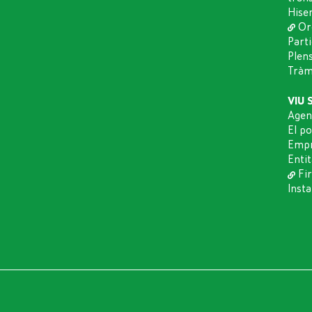
Hise
Or
Part
Plen
Tràmi
VIU 
Agen
El p
Empr
Entit
Fir
Insta