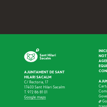
INICI
NOT
AGE
EQU
CON
AJUNTAMENT DE SANT
HILARI SACALM
AJU
C/ Rectoria, 17
Cart
17403 Sant Hilari Sacalm
Comu
T. 972 86 81 01
Gove
Google maps
Go
tran