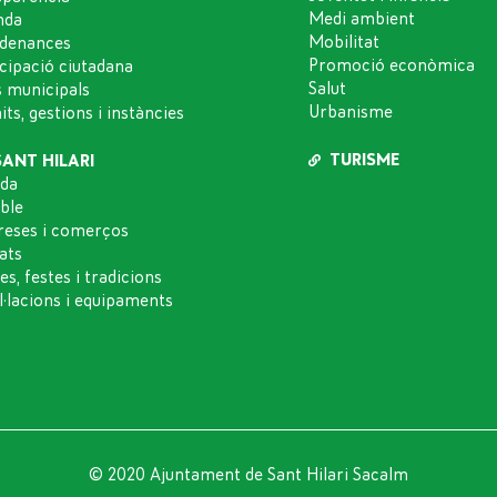
Medi ambient
nda
Mobilitat
denances
Promoció econòmica
icipació ciutadana
Salut
s municipals
Urbanisme
ts, gestions i instàncies
TURISME
SANT HILARI
da
oble
eses i comerços
ats
es, festes i tradicions
l·lacions i equipaments
© 2020 Ajuntament de Sant Hilari Sacalm