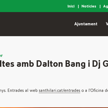
Inici
Notícies
A
Ajuntament
V
er
tes amb Dalton Bang i Dj 
anys. Entrades al web
santhilari.cat/entrades
o a l’Oficina 