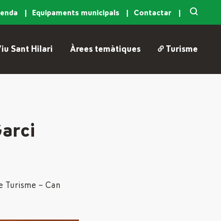
genda
Equipaments municipals
Contactar
iu Sant Hilari
Àrees temàtiques
Turisme
Garci
de Turisme – Can