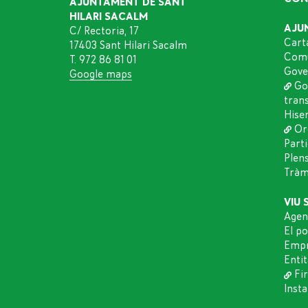
AJUNTAMENT DE SANT
HILARI SACALM
AJU
C/ Rectoria, 17
Cart
17403 Sant Hilari Sacalm
Comu
T. 972 86 81 01
Gove
Google maps
Go
tran
Hise
Or
Part
Plen
Tràmi
VIU 
Agen
El p
Empr
Entit
Fir
Insta