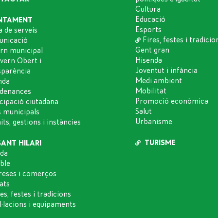
Cultura
Educació
NTAMENT
Esports
a de serveis
Fires, festes i tradicio
nicació
Gent gran
rn municipal
Hisenda
vern Obert i
Joventut i infància
sparència
Medi ambient
nda
Mobilitat
denances
Promoció econòmica
icipació ciutadana
Salut
s municipals
Urbanisme
ts, gestions i instàncies
TURISME
SANT HILARI
da
oble
eses i comerços
ats
es, festes i tradicions
l·lacions i equipaments