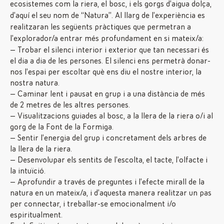
ecosistemes com la riera, el bosc, i els gorgs d’aigua dolça,
d’aquí el seu nom de “Natura”. Al llarg de l’experiència es
realitzaran les següents pràctiques que permetran a
l’explorador/a entrar més profundament en si mateix/a:
Trobar el silenci interior i exterior que tan necessari és
el dia a dia de les persones. El silenci ens permetrà donar-
nos l’espai per escoltar què ens diu el nostre interior, la
nostra natura.
Caminar lent i pausat en grup i a una distància de més
de 2 metres de les altres persones.
Visualitzacions guiades al bosc, a la llera de la riera o/i al
gorg de la Font de la Formiga.
Sentir l’energia del grup i concretament dels arbres de
la llera de la riera.
Desenvolupar els sentits de l’escolta, el tacte, l’olfacte i
la intuïció.
Aprofundir a través de preguntes i l’efecte mirall de la
natura en un mateix/a, i d’aquesta manera realitzar un pas
per connectar, i treballar-se emocionalment i/o
espiritualment.