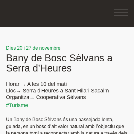
Dies 20 i 27 de novembre
Bany de Bosc Sèlvans a
Serra d’Heures
Horari→ A les 10 del matí
Lloc→ Serra d'Heures a Sant Hilari Sacalm
Organitza→ Cooperativa Sèlvans
#Turisme
Un Bany de Bosc Sèlvans és una passejada lenta,
guiada, en un bosc d’alt valor natural amb l’objectiu que
la persona torni a reconnectar amb la natura a través dels