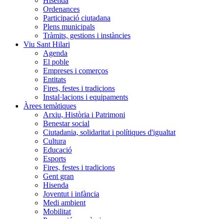
Hisenda
Ordenances
Participació ciutadana
Plens municipals
Tràmits, gestions i instàncies
Viu Sant Hilari
Agenda
El poble
Empreses i comerços
Entitats
Fires, festes i tradicions
Instal·lacions i equipaments
Àrees temàtiques
Arxiu, Història i Patrimoni
Benestar social
Ciutadania, solidaritat i polítiques d'igualtat
Cultura
Educació
Esports
Fires, festes i tradicions
Gent gran
Hisenda
Joventut i infància
Medi ambient
Mobilitat