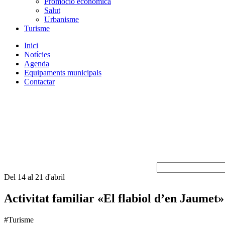
Promoció econòmica
Salut
Urbanisme
Turisme
Inici
Notícies
Agenda
Equipaments municipals
Contactar
Del 14 al 21 d'abril
Activitat familiar «El flabiol d’en Jaumet»
#Turisme