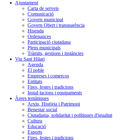
Ajuntament
Carta de serveis
Comunicació
Govern municipal
Govern Obert i transparència
Hisenda
Ordenances
Participació ciutadana
Plens municipals
Tràmits, gestions i instàncies
Viu Sant Hilari
Agenda
El poble
Empreses i comerços
Entitats
Fires, festes i tradicions
Instal·lacions i equipaments
Àrees temàtiques
Arxiu, Història i Patrimoni
Benestar social
Ciutadania, solidaritat i polítiques d'igualtat
Cultura
Educació
Esports
Fires, festes i tradicions