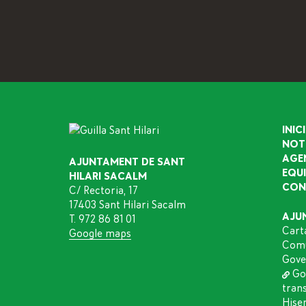
INICI
NOT
AGE
AJUNTAMENT DE SANT
EQU
HILARI SACALM
CON
C/ Rectoria, 17
17403 Sant Hilari Sacalm
AJU
T. 972 86 81 01
Cart
Google maps
Comu
Gove
Go
tran
Hise