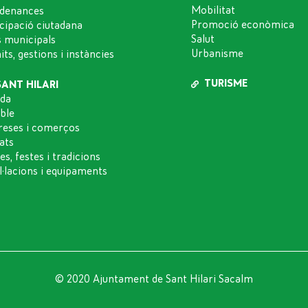
Mobilitat
denances
Promoció econòmica
icipació ciutadana
Salut
s municipals
Urbanisme
ts, gestions i instàncies
TURISME
SANT HILARI
da
oble
eses i comerços
ats
es, festes i tradicions
l·lacions i equipaments
© 2020 Ajuntament de Sant Hilari Sacalm