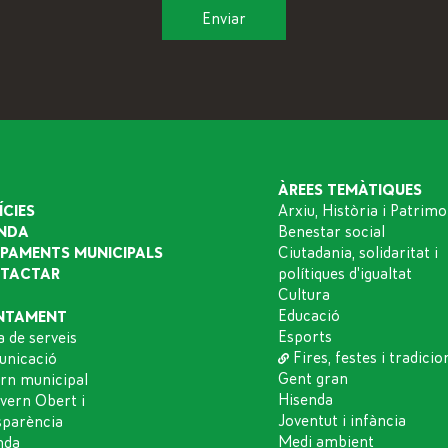
ÀREES TEMÀTIQUES
ÍCIES
Arxiu, Història i Patrimo
NDA
Benestar social
IPAMENTS MUNICIPALS
Ciutadania, solidaritat i
TACTAR
polítiques d'igualtat
Cultura
Educació
NTAMENT
Esports
a de serveis
Fires, festes i tradicio
nicació
Gent gran
rn municipal
Hisenda
vern Obert i
Joventut i infància
sparència
Medi ambient
nda