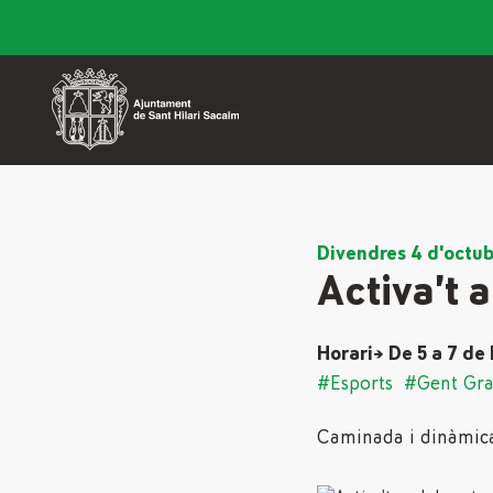
Divendres 4 d'octu
Activa’t 
Horari→ De 5 a 7 de 
#Esports
#Gent Gr
Caminada i dinàmica 