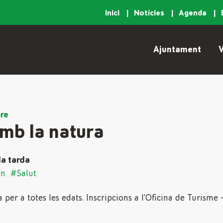
Inici
Notícies
Agenda
Ajuntament
V
bre
amb la natura
la tarda
an
#Salut
per a totes les edats. Inscripcions a l’Oficina de Turisme