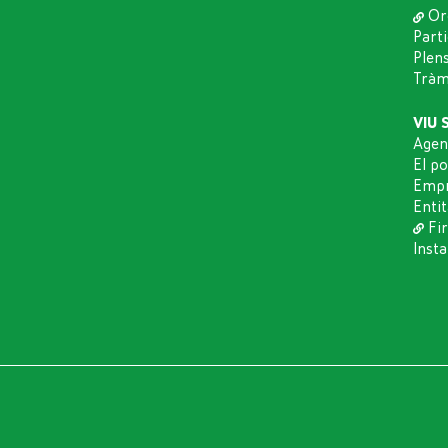
Or
Part
Plen
Tràmi
VIU 
Agen
El p
Empr
Entit
Fir
Insta