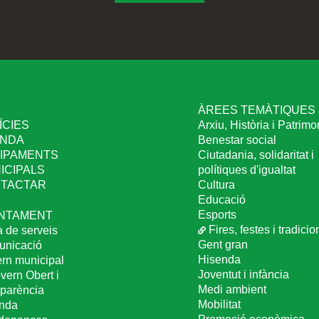
I
ÀREES TEMÀTIQUES
ÍCIES
Arxiu, Història i Patrimo
NDA
Benestar social
IPAMENTS
Ciutadania, solidaritat i
ICIPALS
polítiques d'igualtat
TACTAR
Cultura
Educació
Esports
NTAMENT
Fires, festes i tradicio
a de serveis
Gent gran
nicació
Hisenda
rn municipal
Joventut i infància
vern Obert i
Medi ambient
sparència
Mobilitat
nda