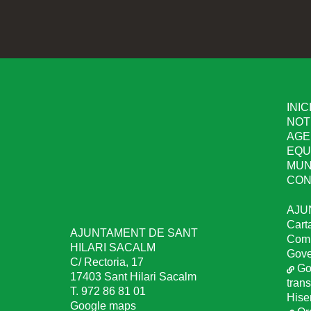
INIC
NOT
AGE
EQU
MUN
CON
AJU
Cart
AJUNTAMENT DE SANT
Comu
HILARI SACALM
Gove
C/ Rectoria, 17
Go
17403 Sant Hilari Sacalm
tran
T. 972 86 81 01
Hise
Google maps