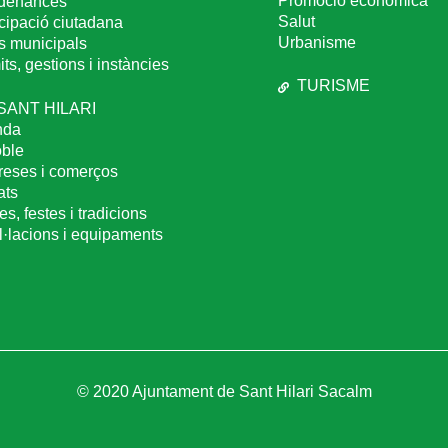
Promoció econòmica
denances
Salut
icipació ciutadana
Urbanisme
s municipals
ts, gestions i instàncies
TURISME
 SANT HILARI
nda
oble
eses i comerços
ats
es, festes i tradicions
al·lacions i equipaments
© 2020 Ajuntament de Sant Hilari Sacalm