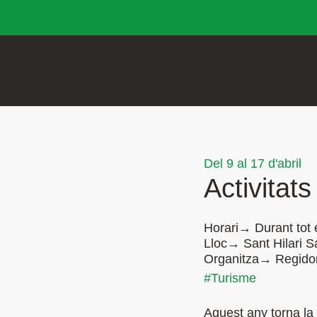
Del 9 al 17 d'abril
Activitat
Horari→ Durant tot e
Lloc→ Sant Hilari 
Organitza→ Regidor
#Turisme
Aquest any torna la