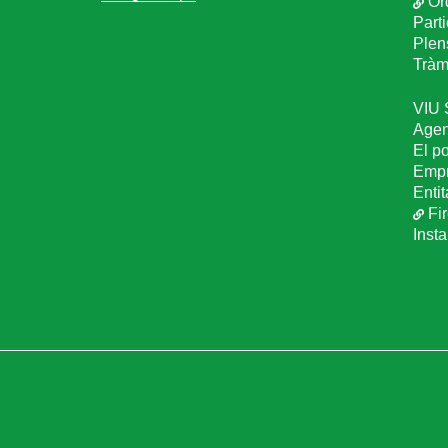
Or
Part
Plen
Tràmi
VIU
Age
El p
Empr
Entit
Fir
Inst