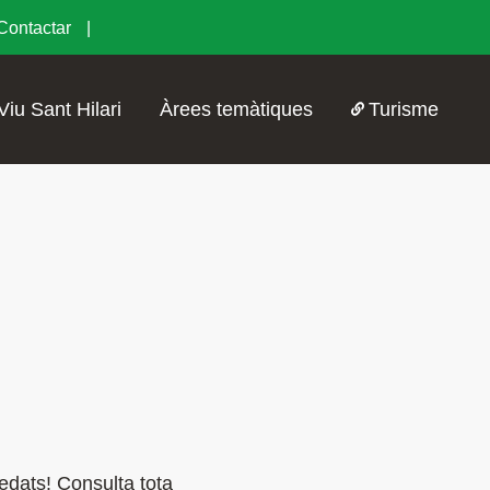
Contactar
Viu Sant Hilari
Àrees temàtiques
Turisme
edats! Consulta tota