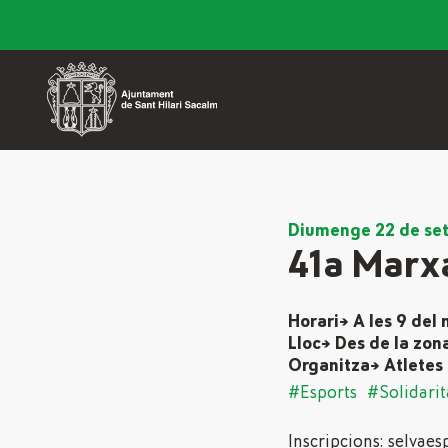
Diumenge 22 de se
41a Marxa
Horari→ A les 9 del 
Lloc→ Des de la zon
Organitza→ Atletes 
#Esports
#Solidarit
Inscripcions: selvaes