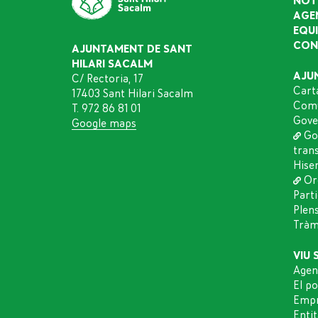
NOT
AGE
EQU
CON
AJUNTAMENT DE SANT
HILARI SACALM
AJU
C/ Rectoria, 17
Cart
17403 Sant Hilari Sacalm
Comu
T. 972 86 81 01
Gove
Google maps
Go
tran
Hise
Or
Part
Plen
Tràmi
VIU 
Agen
El p
Empr
Entit