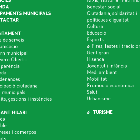
ÍCIES
Arxiu, Història i Patrimo
NDA
Benestar social
IPAMENTS MUNICIPALS
Ciutadania, solidaritat i
TACTAR
polítiques d'igualtat
Cultura
Educació
NTAMENT
Esports
a de serveis
Fires, festes i tradicio
nicació
Gent gran
rn municipal
Hisenda
vern Obert i
Joventut i infància
sparència
Medi ambient
nda
Mobilitat
denances
Promoció econòmica
icipació ciutadana
Salut
s municipals
Urbanisme
ts, gestions i instàncies
TURISME
SANT HILARI
da
oble
eses i comerços
ats