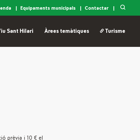
genda
Equipaments municipals
Contactar
iu Sant Hilari
Àrees temàtiques
Turisme
ió prèvia i 10 € el