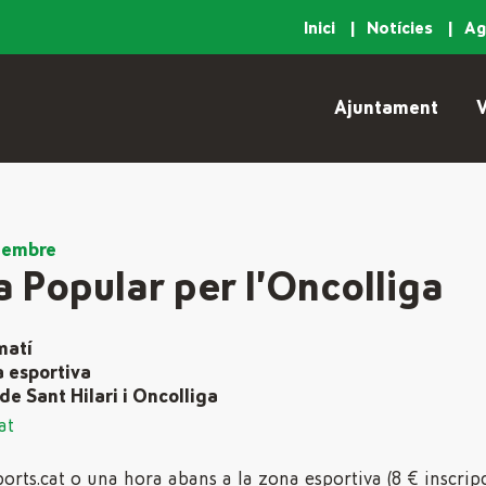
Inici
Notícies
A
Ajuntament
V
tembre
 Popular per l’Oncolliga
matí
a esportiva
de Sant Hilari i Oncolliga
at
ports.cat o una hora abans a la zona esportiva (8 € inscripc